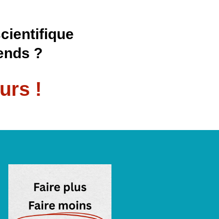
scientifique
ends ?
urs !