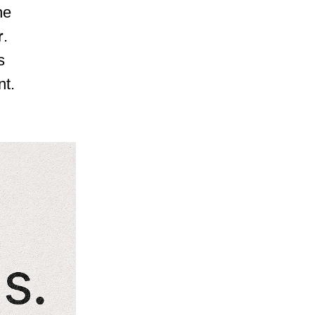
ne
r
.
s
nt.