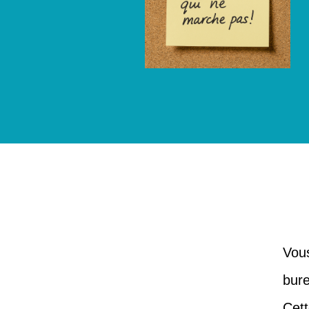
Vous
bur
Cett