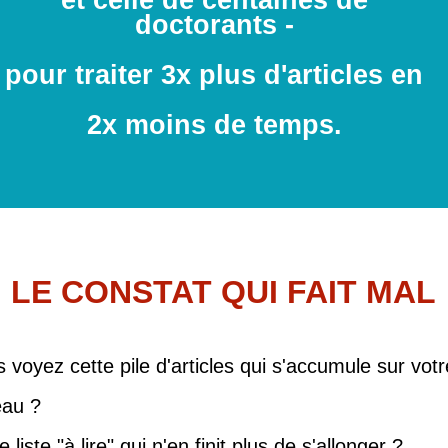
et celle de centaines de
doctorants -
pour traiter 3x plus d'articles en
2x moins de temps.
LE CONSTAT QUI FAIT MAL
 voyez cette pile d'articles qui s'accumule sur votr
eau ?
e liste "à lire" qui n'en finit plus de s'allonger ?