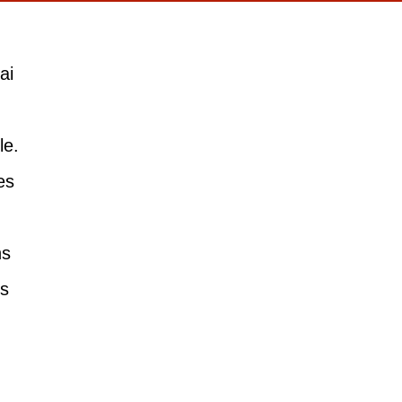
ai
le.
es
ns
is